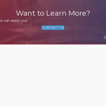
Want to Learn More?
e can assist you!
CONTACT US