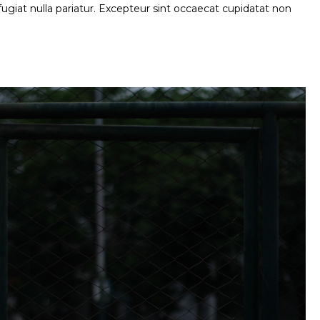
 fugiat nulla pariatur. Excepteur sint occaecat cupidatat non