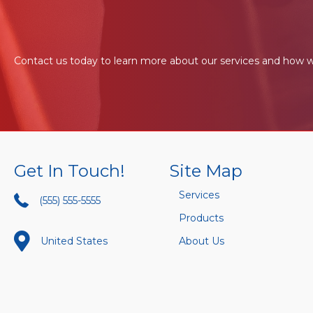
Contact us today to learn more about our services and how w
Pages
Get In Touch!
Site Map
Services
(555) 555-5555
Products
United States
About Us